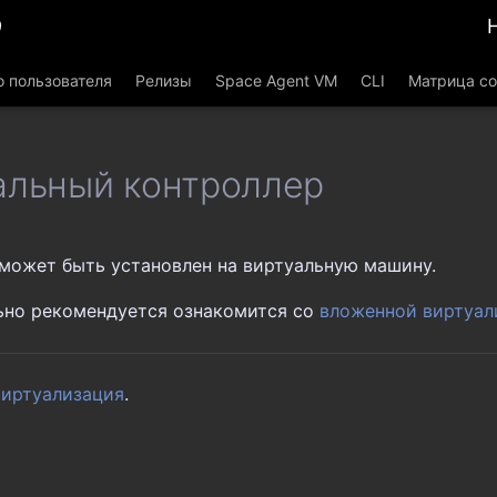
9
о пользователя
Релизы
Space Agent VM
CLI
Матрица с
альный контроллер
может быть установлен на виртуальную машину.
ьно рекомендуется ознакомится со
вложенной виртуал
виртуализация
.