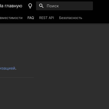
На главную
Инициализация поиска
овместимости
FAQ
REST API
Безопасность
изацией
.