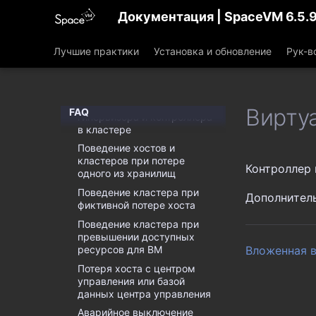
ВМ с ОС Windows 7 не
Документация | SpaceVM 6.5.
вводится в домен
При создании
Лучшие практики
Установка и обновление
Рук-в
автоматического пула ВМ
не вводится в домен
Поведение системы при
потери работоспособности
Вирту
FAQ
гипервизора и контроллера
в кластере
Поведение хостов и
кластеров при потере
Контроллер 
одного из хранилищ
Поведение кластера при
Дополнител
фиктивной потере хоста
Поведение кластера при
превышении доступных
ресурсов для ВМ
Вложенная 
Потеря хоста с центром
управления или базой
данных центра управления
Аварийное выключение