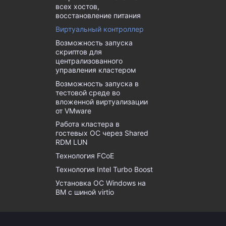
всех хостов,
восстановление питания
Виртуальный контроллер
Возможность запуска
скриптов для
централизованного
управления кластером
Возможность запуска в
тестовой среде во
вложенной виртуализации
от VMware
Работа кластера в
гостевых ОС через Shared
RDM LUN
Технология FCoE
Технология Intel Turbo Boost
Установка ОС Windows на
ВМ с шиной virtio
виртуального диска
Проблемы и ошибки при
использовании Кибер Бэкап